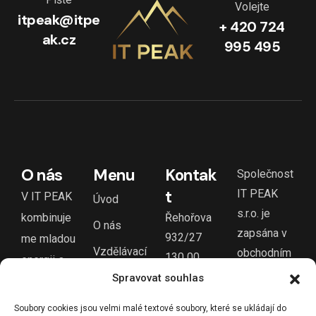
Volejte
itpeak@itpe
+ 420 724
ak.cz
995 495
O nás
Menu
Kontak
Společnost
t
IT PEAK
V IT PEAK
Úvod
s.r.o. je
kombinuje
Řehořova
O nás
zapsána v
932/27
me mladou
Vzdělávací
obchodním
130 00
energii s
rejstříku u
Praha 3 -
portál
Spravovat souhlas
hlubokými
Městského
Žižkov
znalostmi v
Naše
Soubory cookies jsou velmi malé textové soubory, které se ukládají do
soudu v